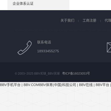
企业体系认证
关于我们
工商注册
代
|
|
联系电话
18933455275
© 2003~2025 BBV买球_BBV买球
粤ICP备16023053号
BBV手机平台
|
BBV.COMBBV体育(中国)科技公司
|
BBV在线
|
BBV平台